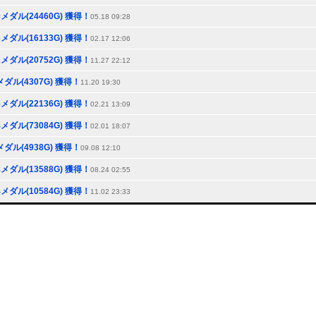
0メダル(24460G) 獲得！
05.18 09:28
3メダル(16133G) 獲得！
02.17 12:06
2メダル(20752G) 獲得！
11.27 22:12
メダル(4307G) 獲得！
11.20 19:30
6メダル(22136G) 獲得！
02.21 13:09
4メダル(73084G) 獲得！
02.01 18:07
メダル(4938G) 獲得！
09.08 12:10
8メダル(13588G) 獲得！
08.24 02:55
4メダル(10584G) 獲得！
11.02 23:33