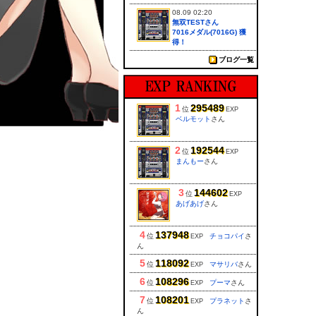
08.09 02:20
無双TESTさん
7016メダル(7016G) 獲
得！
ブログ一覧
1
295489
位
EXP
ベルモット
さん
2
192544
位
EXP
まんもー
さん
3
144602
位
EXP
あげあげ
さん
4
137948
位
チョコパイ
さ
EXP
ん
5
118092
位
マサリバ
さん
EXP
6
108296
位
プーマ
さん
EXP
7
108201
位
プラネット
さ
EXP
ん