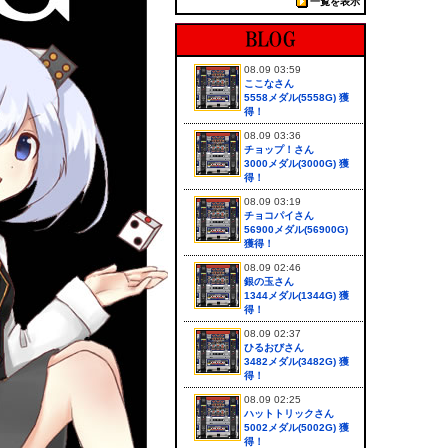
一覧を表示
08.09 03:59
ここなさん
5558メダル(5558G) 獲
得！
08.09 03:36
チョップ！さん
3000メダル(3000G) 獲
得！
08.09 03:19
チョコパイさん
56900メダル(56900G)
獲得！
08.09 02:46
銀の玉さん
1344メダル(1344G) 獲
得！
08.09 02:37
ひるおびさん
3482メダル(3482G) 獲
得！
08.09 02:25
ハットトリックさん
5002メダル(5002G) 獲
得！