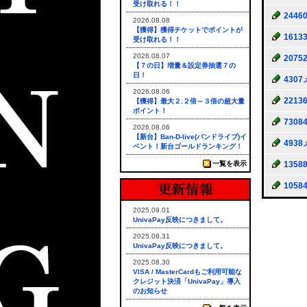
受け取れる！！
2446
2026.08.08
【獲得】獲得チケットでポイントが
1613
受け取れる！！
2026.08.07
2075
【７の日】増量＆設定券抽選７の
日！
4307
2026.08.06
2213
【獲得】最大２.２倍～３倍の超大量
ポイント！
7308
2026.08.06
【新台】Ban-D-live(バンドライブ)イ
4938
ベント！新台ゴールドランキング！
一覧を表示
1358
1058
2025.09.01
UnivaPay反映につきまして。
2025.08.31
UnivaPay反映につきまして。
2025.08.30
VISA / MasterCardもご利用可能な
クレジット決済「UnivaPay」導入
のお知らせ