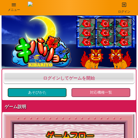
メニュー
ログイン
ログインしてゲームを開始
あそびかた
対応機種一覧
ゲーム説明