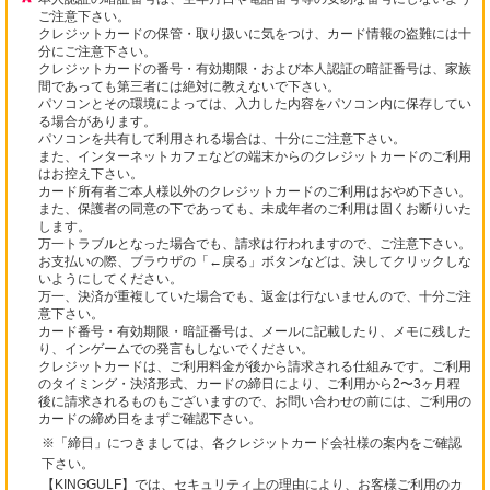
ご注意下さい。
クレジットカードの保管・取り扱いに気をつけ、カード情報の盗難には十
分にご注意下さい。
クレジットカードの番号・有効期限・および本人認証の暗証番号は、家族
間であっても第三者には絶対に教えないで下さい。
パソコンとその環境によっては、入力した内容をパソコン内に保存してい
る場合があります。
パソコンを共有して利用される場合は、十分にご注意下さい。
また、インターネットカフェなどの端末からのクレジットカードのご利用
はお控え下さい。
カード所有者ご本人様以外のクレジットカードのご利用はおやめ下さい。
また、保護者の同意の下であっても、未成年者のご利用は固くお断りいた
します。
万一トラブルとなった場合でも、請求は行われますので、ご注意下さい。
お支払いの際、ブラウザの「←戻る」ボタンなどは、決してクリックしな
いようにしてください。
万一、決済が重複していた場合でも、返金は行ないませんので、十分ご注
意下さい。
カード番号・有効期限・暗証番号は、メールに記載したり、メモに残した
り、インゲームでの発言もしないでください。
クレジットカードは、ご利用料金が後から請求される仕組みです。ご利用
のタイミング・決済形式、カードの締日により、ご利用から2〜3ヶ月程
後に請求されるものもございますので、お問い合わせの前には、ご利用の
カードの締め日をまずご確認下さい。
※「締日」につきましては、各クレジットカード会社様の案内をご確認
下さい。
【KINGGULF】では、セキュリティ上の理由により、お客様ご利用のカ