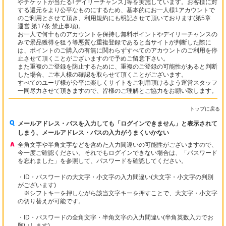
やチケットが当たる｢デイリーチャンス｣等を実施しています。お客様に対
する還元をより公平なものにするため、基本的にお一人様1アカウントで
のご利用とさせて頂き、利用規約にも明記させて頂いております(第5章
運営 第17条 禁止事項)。
お一人で何十ものアカウントを保持し無料ポイントやデイリーチャンスの
みで景品獲得を狙う等悪質な重複登録であると当サイトが判断した際に
は、ポイントのご購入の有無に関わらずすべてのアカウントのご利用を停
止させて頂くことがございますので予めご留意下さい。
また重複のご登録を防止するために、重複のご登録の可能性があると判断
した場合、ご本人様の確認を取らせて頂くことがございます。
すべてのユーザ様が公平に楽しくサイトをご利用頂けるよう運営スタッフ
一同尽力させて頂きますので、皆様のご理解とご協力をお願い致します。
トップに戻る
メールアドレス・パスを入力しても「ログインできません」と表示されて
しまう、メールアドレス・パスの入力がうまくいかない
全角文字や半角文字などを含めた入力間違いの可能性がございますので、
今一度ご確認ください。それでもログインできない場合は、「パスワード
を忘れました」を参照して、パスワードを確認してください。
・ID・パスワードの大文字・小文字の入力間違い(大文字・小文字の判別
がございます)
※シフトキーを押しながら該当文字キーを押すことで、大文字・小文字
の切り替えが可能です。
・ID・パスワードの全角文字・半角文字の入力間違い(半角英数入力でお
願いします)