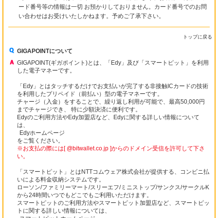
ード番号等の情報は一切 お預かりしておりません。カード番号でのお問
い合わせはお受けいたしかねます。予めご了承下さい。
トップに戻る
GIGAPOINTについて
GIGAPOINT(ギガポイント)とは、「Edy」及び「スマートピット」を利用
した電子マネーです。
「Edy」とはタッチするだけでお支払いが完了する非接触ICカードの技術
を利用したプリペイド（前払い）型の電子マネーです。
チャージ（入金）をすることで、繰り返し利用が可能で、最高50,000円
までチャージでき、 特に少額決済に便利です。
Edyのご利用方法やEdy加盟店など、Edyに関する詳しい情報について
は、
Edyホームページ
をご覧ください。
※お支払の際には[ @bitwallet.co.jp ]からのドメイン受信を許可して下さ
い。
「スマートピット」とはNTTコムウェア株式会社が提供する、コンビニ払
いによる料金収納システムです。
ローソン/ファミリーマート/スリーエフ/ミニストップ/サンクス/サークルK
から24時間いつでもどこでもご利用いただけます。
スマートピットのご利用方法やスマートピット加盟店など、スマートピッ
トに関する詳しい情報については、