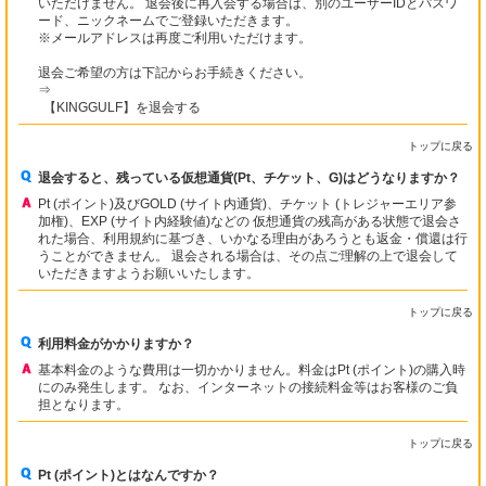
いただけません。 退会後に再入会する場合は、別のユーザーIDとパスワ
ード、ニックネームでご登録いただきます。
※メールアドレスは再度ご利用いただけます。
退会ご希望の方は下記からお手続きください。
⇒
【KINGGULF】を退会する
トップに戻る
退会すると、残っている仮想通貨(Pt、チケット、G)はどうなりますか？
Pt (ポイント)及びGOLD (サイト内通貨)、チケット (トレジャーエリア参
加権)、EXP (サイト内経験値)などの 仮想通貨の残高がある状態で退会さ
れた場合、利用規約に基づき、いかなる理由があろうとも返金・償還は行
うことができません。 退会される場合は、その点ご理解の上で退会して
いただきますようお願いいたします。
トップに戻る
利用料金がかかりますか？
基本料金のような費用は一切かかりません。料金はPt (ポイント)の購入時
にのみ発生します。 なお、インターネットの接続料金等はお客様のご負
担となります。
トップに戻る
Pt (ポイント)とはなんですか？