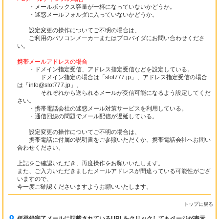
・メールボックス容量が一杯になっていないかどうか。
・迷惑メールフォルダに入っていないかどうか。
設定変更の操作についてご不明の場合は、
ご利用のパソコンメーカーまたはプロバイダにお問い合わせくださ
い。
携帯メールアドレスの場合
・ドメイン指定受信、アドレス指定受信などを設定している。
ドメイン指定の場合は「slot777.jp」、アドレス指定受信の場合
は「info@slot777.jp」、
それぞれから送られるメールが受信可能になるよう設定してくだ
さい。
・携帯電話会社の迷惑メール対策サービスを利用している。
・通信回線の問題でメール配信が遅延している。
設定変更の操作についてご不明の場合は、
携帯電話に付属の説明書をご参照いただくか、携帯電話会社へお問い
合わせください。
上記をご確認いただき、再度操作をお願いいたします。
また、ご入力いただきましたメールアドレスが間違っている可能性がござ
いますので、
今一度ご確認くださいますようお願いいたします。
トップに戻る
仮登録完了メールに記載されているURLをクリックしてもページが表示