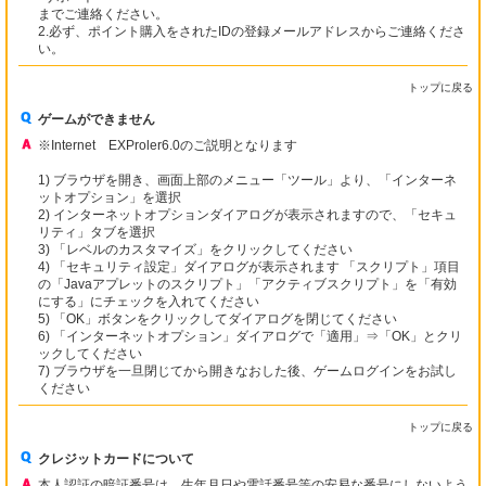
までご連絡ください。
2.必ず、ポイント購入をされたIDの登録メールアドレスからご連絡くださ
い。
トップに戻る
ゲームができません
※Internet EXProler6.0のご説明となります
1) ブラウザを開き、画面上部のメニュー「ツール」より、「インターネ
ットオプション」を選択
2) インターネットオプションダイアログが表示されますので、「セキュ
リティ」タブを選択
3) 「レベルのカスタマイズ」をクリックしてください
4) 「セキュリティ設定」ダイアログが表示されます 「スクリプト」項目
の「Javaアプレットのスクリプト」「アクティブスクリプト」を「有効
にする」にチェックを入れてください
5) 「OK」ボタンをクリックしてダイアログを閉じてください
6) 「インターネットオプション」ダイアログで「適用」⇒「OK」とクリ
ックしてください
7) ブラウザを一旦閉じてから開きなおした後、ゲームログインをお試し
ください
トップに戻る
クレジットカードについて
本人認証の暗証番号は、生年月日や電話番号等の安易な番号にしないよう