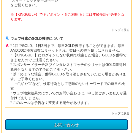
スマートピットホームページ
をご覧ください。
※【KINGGULF】でギガポイントをご利用頂くには年齢認証が必要とな
ります。
トップに戻る
ウェブ検索のGOLD獲得について
* 1回でGOLD。1日2回まで、毎日GOLD獲得することができます。毎日
AM0:00に検索回数はリセットされ、翌日への持ち越しはされません。
* 【KINGGULF】にログインしない状態で検索した場合、GOLDを獲得で
きませんのでご注意ください。
* スポンサードサーチ及びインタレストマッチのクリックはGOLD獲得対
象外となりますので予めご了承下さい。
* 以下のような場合、獲得GOLDを取り消しさせていただく場合がありま
す。ご了承ください。
⇒“あ”や“1”など、検索行為として意味のないキーワードでの連日の検
索
* ウェブ検索結果のについてのお問い合わせは、申し訳ございませんが受
付けておりません。
* このルールは予告なく変更する場合があります。
トップに戻る
お問い合わせ