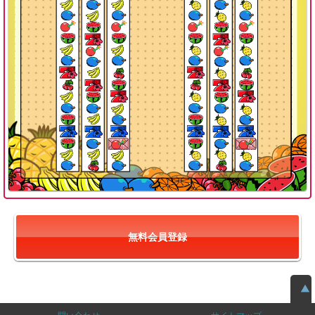
無料会員登録