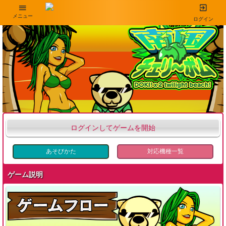
メニュー
ログイン
ログインしてゲームを開始
あそびかた
対応機種一覧
ゲーム説明