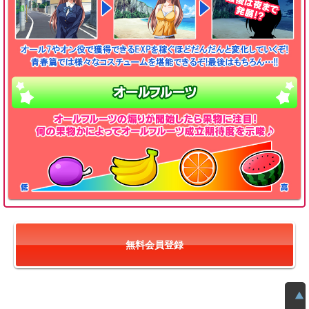
無料会員登録