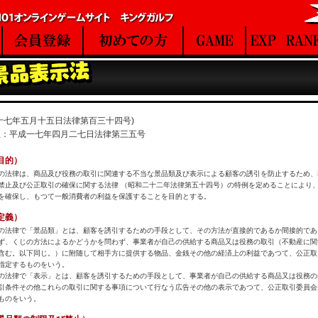
十七年五月十五日法律第百三十四号)
正：平成一七年四月二七日法律第三五号
目的）
の法律は、商品及び役務の取引に関連する不当な景品類及び表示による顧客の誘引を防止するため、
禁止及び公正取引の確保に関する法律 （昭和二十二年法律第五十四号）の特例を定めることにより
を確保し、もつて一般消費者の利益を保護することを目的とする。
定義）
の法律で「景品類」とは、顧客を誘引するための手段として、その方法が直接的であるか間接的であ
ず、くじの方法によるかどうかを問わず、事業者が自己の供給する商品又は役務の取引（不動産に関
含む。以下同じ。）に附随して相手方に提供する物品、金銭その他の経済上の利益であつて、公正取
指定するものをいう。
の法律で「表示」とは、顧客を誘引するための手段として、事業者が自己の供給する商品又は役務の
引条件その他これらの取引に関する事項について行なう広告その他の表示であつて、公正取引委員会
ものをいう。