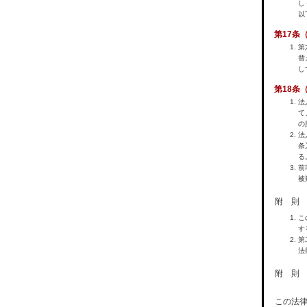
し
以
第17条
第
替
し
第18条
法
て
の
法
条
る
前
被
附 則
こ
す
第
法
附 則
この法