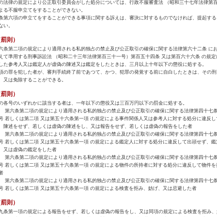
の法律の規定により公正取引委員会がした処分については、行政不服審査法 （昭和三十七年法律第
よる不服申立てをすることができない。
条第六項の申立てをすることができる事項に関する訴えは、審決に対するものでなければ、提起する
ない。
（罰則）
六条第二項の規定により適用される私的独占の禁止及び公正取引の確保に関する法律第六十二条 に
えて準用する刑事訴訟法 （昭和二十三年法律第百三十一号）第百五十四条 又は第百六十六条 の規定
した参考人又は鑑定人が虚偽の陳述又は鑑定をしたときは、三月以上十年以下の懲役に処する。
項の罪を犯した者が、審判手続終了前であつて、かつ、犯罪の発覚する前に自白したときは、その刑
、又は免除することができる。
（罰則）
の各号のいずれかに該当する者は、一年以下の懲役又は三百万円以下の罰金に処する。
 第六条第二項の規定により適用される私的独占の禁止及び公正取引の確保に関する法律第四十七
号 若しくは第二項 又は第五十六条第一項 の規定による事件関係人又は参考人に対する処分に違反し
、陳述をせず、若しくは虚偽の陳述をし、又は報告をせず、若しくは虚偽の報告をした者
 第六条第二項の規定により適用される私的独占の禁止及び公正取引の確保に関する法律第四十七
号 若しくは第二項 又は第五十六条第一項 の規定による鑑定人に対する処分に違反して出頭せず、鑑
、又は虚偽の鑑定をした者
 第六条第二項の規定により適用される私的独占の禁止及び公正取引の確保に関する法律第四十七
号 若しくは第二項 又は第五十六条第一項 の規定による物件の所持者に対する処分に違反して物件を
者
 第六条第二項の規定により適用される私的独占の禁止及び公正取引の確保に関する法律第四十七
号 若しくは第二項 又は第五十六条第一項 の規定による検査を拒み、妨げ、又は忌避した者
（罰則）
九条第一項の規定による報告をせず、若しくは虚偽の報告をし、又は同項の規定による検査を拒み、