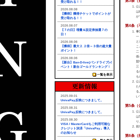
第3条（
受け取れる！！
公
2026.08.08
は
【獲得】獲得チケットでポイントが
が
受け取れる！！
第4条（
2026.08.07
【７の日】増量＆設定券抽選７の
事
日！
一
と
2026.08.06
【獲得】最大２.２倍～３倍の超大量
こ
ポイント！
二
係
2026.08.06
競
【新台】Ban-D-live(バンドライブ)イ
三
ベント！新台ゴールドランキング！
る
一覧を表示
も
公
た
る
2025.09.01
い
UnivaPay反映につきまして。
第5条（
2025.08.31
公
UnivaPay反映につきまして。
は
2025.08.30
り
VISA / MasterCardもご利用可能な
前
クレジット決済「UnivaPay」導入
のお知らせ
第6条（