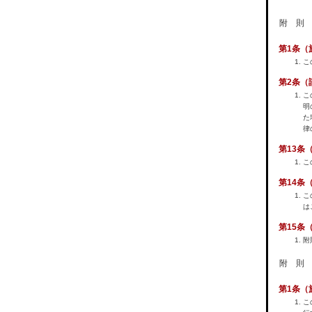
附 則
第1条（
こ
第2条（
こ
明
た
律
第13条
こ
第14条
こ
は
第15条
附
附 則
第1条（
こ