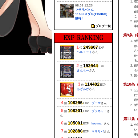
都
08.08 12:26
条
マサリバさん
必
11536メダル(11536G)
こ
獲得！
前
ブログ一覧
事
第9条（
都
は
1
249607
位
EXP
さ
ベルモット
さん
他
る
2
192544
前
位
EXP
まんもー
さん
ら
第
3
114402
第10条
位
EXP
あげあげ
さん
公
に
府
4
108296
位
プーマ
さん
EXP
都
5
108201
い
位
プラネット
さ
EXP
ん
第11条
6
105001
位
koolman
さん
EXP
公
い
7
102886
位
マサリバ
さん
EXP
事