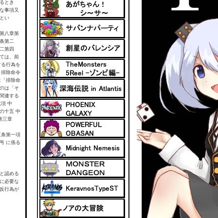
るとき
な事項又
とい
第八章第
条第二
二第四
ては、前
する行為を
、排除命令
は「排除命
のは「そ
関連する
項 中
の十五 中
第三章
五条第一項
号 に係る
と認める
に必要な
反行為が