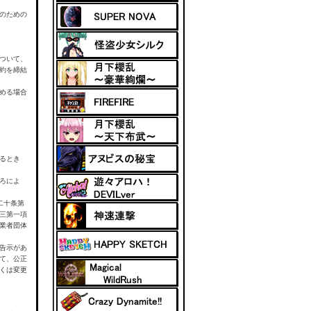
のための
ついて、
約を締結
める場合
るとき
ろによ
二十条第
三第一項
業者団体
告示があ
て、公正
くは変更