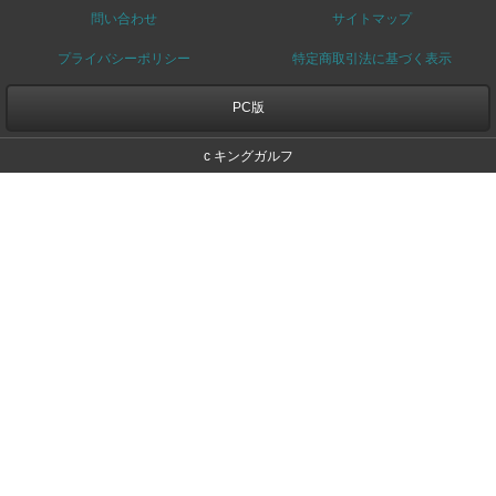
問い合わせ
サイトマップ
プライバシーポリシー
特定商取引法に基づく表示
PC版
c キングガルフ